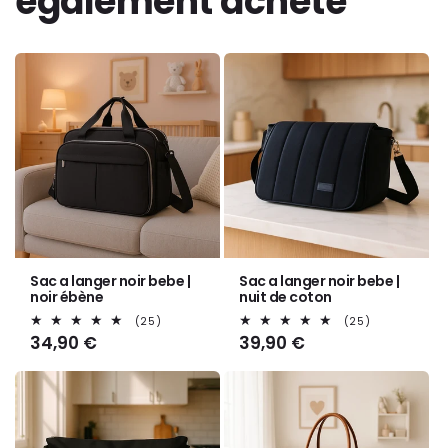
également acheté
Sac a langer noir bebe |
Sac a langer noir bebe |
noir ébène
nuit de coton
25
25
(25)
(25)
total
total
Prix
34,90 €
Prix
39,90 €
des
des
habituel
habituel
critiques
critiques