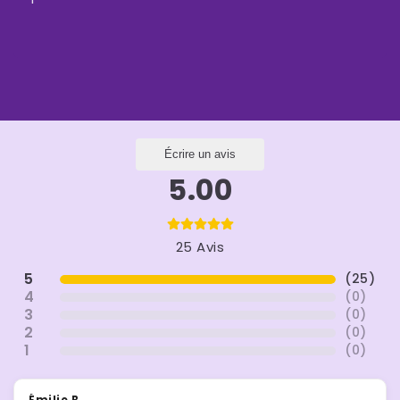
Écrire un avis
5.00
25 Avis
5
(
25
)
4
(
0
)
3
(
0
)
2
(
0
)
1
(
0
)
Émilie B.