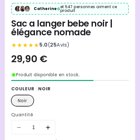
et 547 personnes aiment ce
Catherine
produit
Sac a langer bebe noir |
élégance nomade
★★★★★
5.0
(
25
Avis
)
Produit disponible en stock.
COULEUR
NOIR
Noir
Quantité
Réduire
Augmenter
la
la