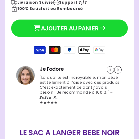
Livraison Suivie
Support 7j/7
quantité
quantité
100% Satisfait ou Remboursé
de
de
Sac
Sac
a
a
AJOUTER AU PANIER
langer
langer
bebe
bebe
noir
noir
Moyens
|
|
de
élégance
élégance
29,90 €
Prix
paiement
nomade
nomade
Je l'adore
habituel
"La qualité est incroyable et mon bébé
est tellement à l’aise avec ces produits.
C’est exactement ce dont j’avais
besoin ! Je recommande à 100 %." –
Sofia R.
★★★★★
LE SAC A LANGER BEBE NOIR