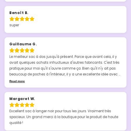
Benoît B.
super
Guillaume G.
Le meilleur sac à dos jusqu'à présent. Parce que avant cela, il y 
avait quelques achats infructueux d'autres fabricants. C'est très 
pratique pour moi qu'il s'ouvre comme ça. Bien qu'il n'y ait pas 
beaucoup de poches à l'intérieur, il y a une excellente idée avec 
une petite poche pour une bouteille à l'intérieur. Je n'ai pas pu 
Read more
choisir lequel acheter pendant très longtemps. Il n'y avait pas 
suffisamment d'informations. Voici comment je le vois : pour la 
ville, l'école universitaire et les sports, les uniformes c'est le 
Margaret W.
meilleur. Pour voyager, j'ai immédiatement regretté de ne pas 
avoir acheté une taille plus grande, elle ne peut contenir des 
Excellent sac à langer noir pour tous les jours. Vraiment très 
articles que pour 1-2 nuits, ou des vêtements de sport avec des 
spacieux. Un grand merci à la boutique pour le produit de haute 
baskets et des pantoufles. Le sac à dos est tellement bon que je 
qualité !
vais probablement en acheter un plus grand et je considère 