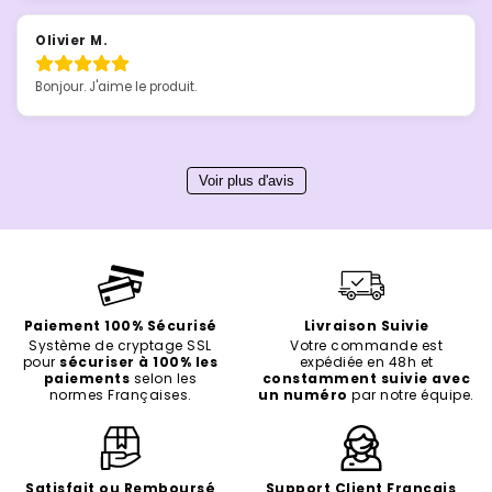
sérieusement d'en acheter un en tissu. Le TPU est un peu lourd 
pour une utilisation quotidienne, il est plus adapté pour des tests 
Olivier M.
plus sérieux tels que les voyages sur route et de longues 
périodes de pluie.
Bonjour. J'aime le produit.
Voir plus d'avis
Paiement 100% Sécurisé
Livraison Suivie
Système de cryptage SSL
Votre commande est
pour
sécuriser à 100% les
expédiée en 48h et
paiements
selon les
constamment suivie avec
normes Françaises.
un numéro
par notre équipe.
Satisfait ou Remboursé
Support Client Français