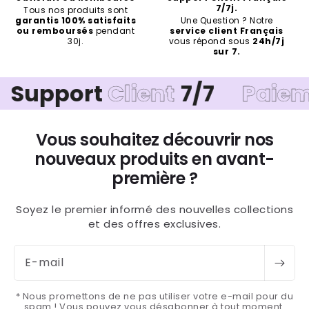
7/7j.
Tous nos produits sont
garantis 100% satisfaits
Une Question ? Notre
ou remboursés
pendant
service client Français
30j.
vous répond sous
24h/7j
sur 7.
port
Client
7/7
Paiement
S
Vous souhaitez découvrir nos
nouveaux produits en avant-
première ?
Soyez le premier informé des nouvelles collections
et des offres exclusives.
E-mail
* Nous promettons de ne pas utiliser votre e-mail pour du
spam ! Vous pouvez vous désabonner à tout moment.