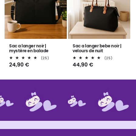
Sac a langer noir |
Sac a langer bebe noir |
mystère en balade
velours de nuit
25
25
(25)
(25)
total
total
Prix
24,90 €
Prix
44,90 €
des
des
habituel
habituel
critiques
critiques