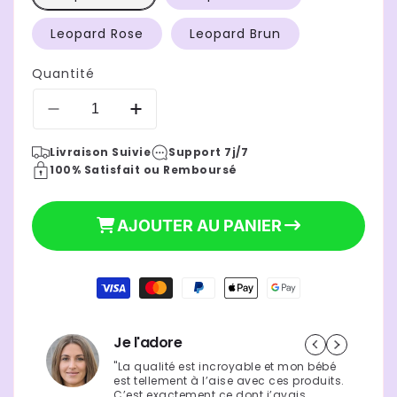
Leopard Rose
Leopard Brun
Quantité
Réduire
Augmenter
la
la
Livraison Suivie
Support 7j/7
quantité
quantité
100% Satisfait ou Remboursé
de
de
Sac
Sac
a
a
AJOUTER AU PANIER
dos
dos
a
a
langer
langer
Moyens
noir
noir
de
|
|
49,90 €
paiement
tendance
tendance
Prix
leopard
leopard
Je l'adore
habituel
"La qualité est incroyable et mon bébé
est tellement à l’aise avec ces produits.
C’est exactement ce dont j’avais