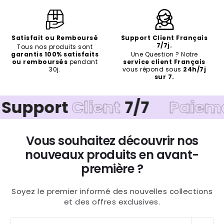
Satisfait ou Remboursé
Support Client Français
7/7j.
Tous nos produits sont
garantis 100% satisfaits
Une Question ? Notre
ou remboursés
pendant
service client Français
30j.
vous répond sous
24h/7j
sur 7.
ort
Client
7/7
Paiement
Sé
Vous souhaitez découvrir nos
nouveaux produits en avant-
première ?
Soyez le premier informé des nouvelles collections
et des offres exclusives.