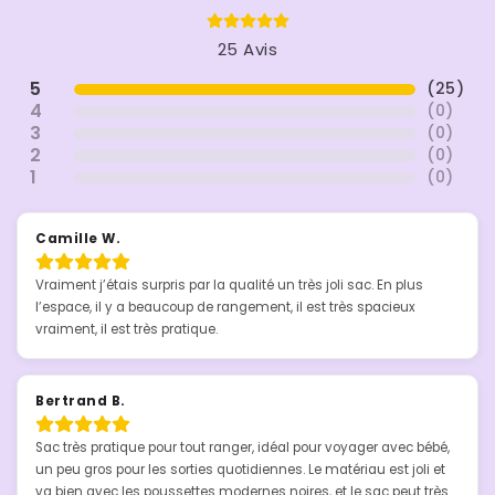
25 Avis
5
(
25
)
4
(
0
)
3
(
0
)
2
(
0
)
1
(
0
)
Camille W.
Vraiment j’étais surpris par la qualité un très joli sac. En plus 
l’espace, il y a beaucoup de rangement, il est très spacieux 
vraiment, il est très pratique.
Bertrand B.
Sac très pratique pour tout ranger, idéal pour voyager avec bébé, 
un peu gros pour les sorties quotidiennes. Le matériau est joli et 
va bien avec les poussettes modernes noires, et le sac peut très 