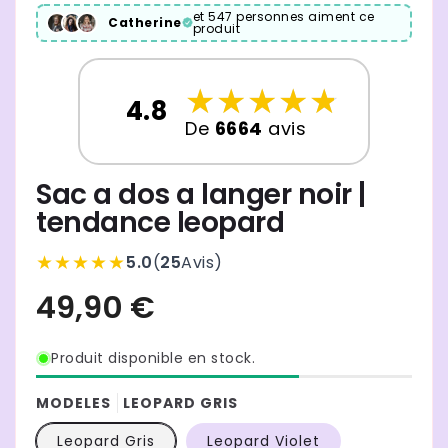
et 547 personnes aiment ce
Catherine
produit
☆
★
☆
★
☆
★
☆
★
☆
★
4.8
De
6664
avis
Sac a dos a langer noir |
tendance leopard
★★★★★
5.0
(
25
Avis
)
Produit disponible en stock.
MODELES
LEOPARD GRIS
Leopard Gris
Leopard Violet