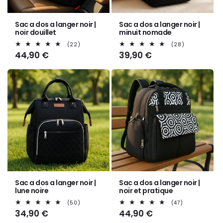
Sac a dos a langer noir |
Sac a dos a langer noir |
noir douillet
minuit nomade
22
28
(22)
(28)
total
total
Prix
44,90 €
Prix
39,90 €
des
des
habituel
habituel
critiques
critiques
Sac a dos a langer noir |
Sac a dos a langer noir |
lune noire
noir et pratique
50
47
(50)
(47)
total
total
Prix
34,90 €
Prix
44,90 €
des
des
habituel
habituel