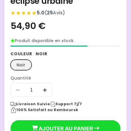
éclipse urbaine
★★★★★
5.0
(
25
Avis
)
Produit disponible en stock.
COULEUR
NOIR
Noir
Quantité
Réduire
Augmenter
la
la
Livraison Suivie
Support 7j/7
quantité
quantité
100% Satisfait ou Remboursé
de
de
Sac
Sac
a
a
AJOUTER AU PANIER
dos
dos