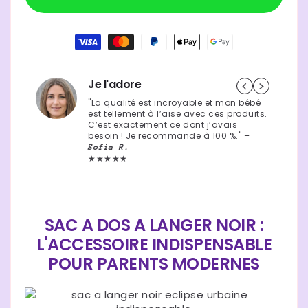
a
a
langer
langer
54,90 €
Prix
Moyens
noir
noir
de
|
|
habituel
paiement
éclipse
éclipse
urbaine
urbaine
Je l'adore
"La qualité est incroyable et mon bébé
est tellement à l’aise avec ces produits.
C’est exactement ce dont j’avais
besoin ! Je recommande à 100 %." –
Sofia R.
★★★★★
SAC A DOS A LANGER NOIR :
L'ACCESSOIRE INDISPENSABLE
POUR PARENTS MODERNES