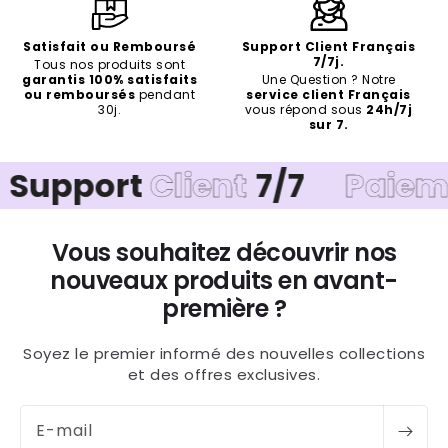
Satisfait ou Remboursé
Support Client Français
7/7j.
Tous nos produits sont
garantis 100% satisfaits
Une Question ? Notre
ou remboursés
pendant
service client Français
30j.
vous répond sous
24h/7j
sur 7.
t
Client
7/7
Paiement
Sécu
Vous souhaitez découvrir nos
nouveaux produits en avant-
première ?
Soyez le premier informé des nouvelles collections
et des offres exclusives.
E-mail