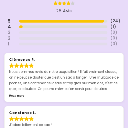
25 Avis
5
(
24
)
4
(
1
)
3
(
0
)
2
(
0
)
1
(
0
)
Clémence R.
Nous sommes ravis de notre acquisition ! Il fait vraiment classe, 
on ne peut se douter que c'est un sac à langer ! Une multitude de 
poches, une contenance idéale et trop gros sur mon dos, c'est ce 
que je redoutais. On pourra même s'en servir pour d'autres 
occasions, type randos ou boulot. Super sac !
Read more
Constance L.
J'adore tellement ce sac !