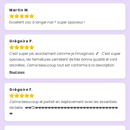
Martin M.
Excellent sac à langer noir !! super spacieux !
Grégoire P.
C'est super joli, exactement comme je l'imaginais. 💕   C'est super 
spacieux, les fermetures semblent de très bonne qualité et sont 
discrètes. J'aime beaucoup, tout est conforme à la description.
Read more
Grégoire F.
J'aime beaucoup et parfait en deplacement avec les essentiels 
de bebe.  ❤️❤️🥰❤️❤️❤️❤️❤️❤️❤️❤️❤️❤️❤️❤️❤️❤️❤️❤️❤️❤️❤️❤️❤️❤️❤️❤️❤️❤️
❤️