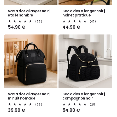
Sac a dos a langer noir |
Sac a dos a langer noir |
etoile sombre
noir et pratique
25
47
(25)
(47)
total
total
Prix
54,90 €
Prix
44,90 €
des
des
habituel
habituel
critiques
critiques
Sac a dos a langer noir |
Sac a dos a langer noir |
minuit nomade
compagnon noir
28
25
(28)
(25)
total
total
Prix
39,90 €
Prix
54,90 €
des
des
habituel
habituel
critiques
critiques