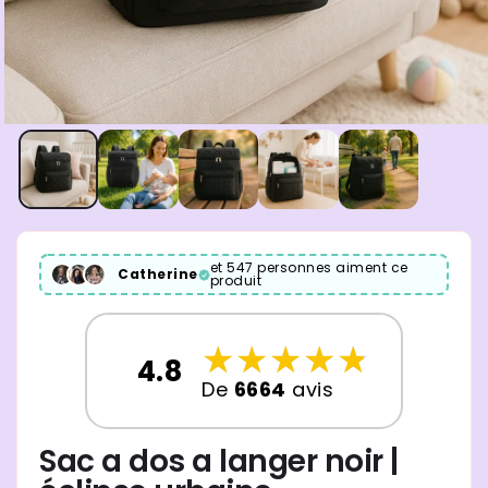
et 547 personnes aiment ce
Catherine
produit
☆
★
☆
★
☆
★
☆
★
☆
★
4.8
De
6664
avis
Sac a dos a langer noir |