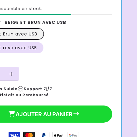
isponible en stock.
S
BEIGE ET BRUN AVEC USB
t Brun avec USB
59,90 €
Prix
t rose avec USB
habituel
e
Augmenter
la
n Suivie
Support 7j/7
é
quantité
tisfait ou Remboursé
de
Sac
a
AJOUTER AU PANIER
dos
a
langer
beige