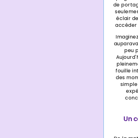
de porta
seulemen
éclair d
accéder 
Imaginez
auparavan
peu p
Aujourd'
pleinem
fouille i
des mom
simple
expé
conce
Un c