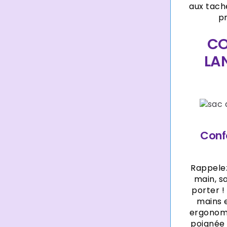
aux tach
p
CO
LA
Confo
Rappelez
main, s
porter !
mains e
ergonomi
poignée 