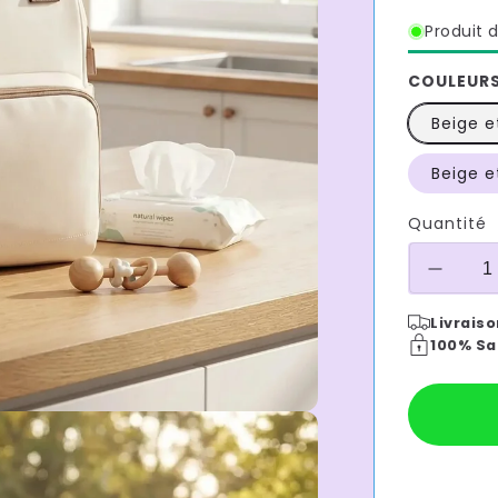
Produit d
COULEUR
Beige e
Beige e
Quantité
Réduir
la
Livraiso
quantit
100% Sa
de
Sac
a
dos
a
langer
Moyens
beige