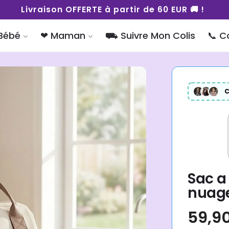
Livraison OFFERTE à partir de 60 EUR 🚚 !
Bébé
❤︎ Maman
⛟ Suivre Mon Colis
📞 C
C
Sac a
nuage