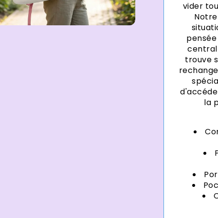
vider to
Notr
situat
pensée 
central
trouve 
rechange 
spécia
d'accéder
la 
Co
Por
Poc