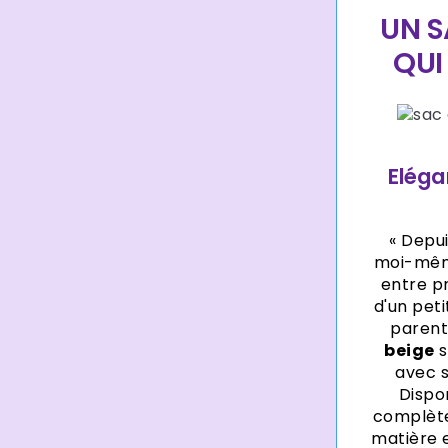
UN S
QUI
Eléga
« Depui
moi-même
entre pr
d'un pet
parent
beige
s
avec s
Dispon
complète
matière e