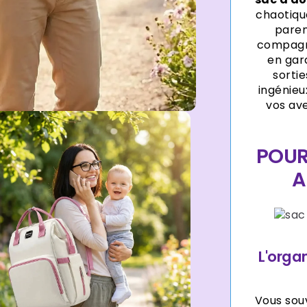
chaotiqu
parent
compagno
en gard
sorti
ingénieu
vos ave
POUR
A
L'orga
Vous sou