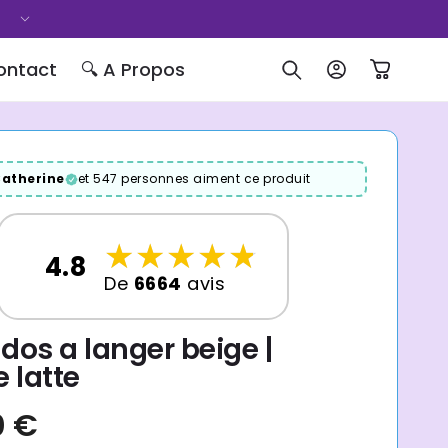
Bouger librement, bébé bien installé
ontact
🔍 A Propos
Connexion
Panier
atherine
et 547 personnes aiment ce produit
☆
★
☆
★
☆
★
☆
★
☆
★
4.8
De
6664
avis
 dos a langer beige |
 latte