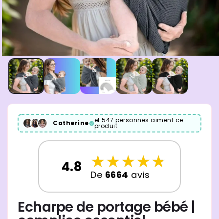
et 547 personnes aiment ce
Catherine
produit
☆
★
☆
★
☆
★
☆
★
☆
★
4.8
De
6664
avis
Echarpe de portage bébé |