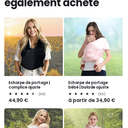
également acheté
Echarpe de portage |
Echarpe de portage
complice ajuste
bébé | balade ajuste
34
30
(34)
(30)
total
total
Prix
44,90 €
Prix
à partir de 34,90 €
des
des
habituel
habituel
critiques
critiques