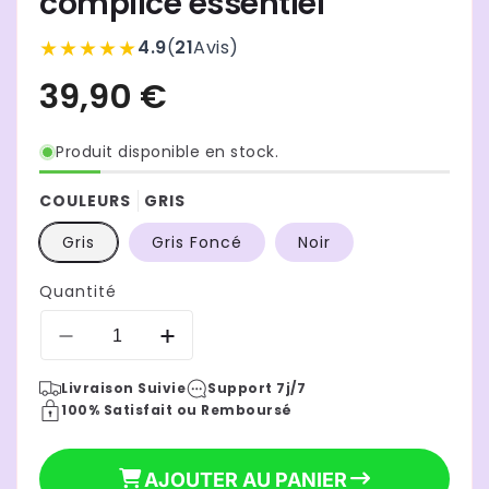
complice essentiel
★★★★★
4.9
(
21
Avis
)
Produit disponible en stock.
COULEURS
GRIS
Gris
Gris Foncé
Noir
Quantité
Réduire
Augmenter
la
la
Livraison Suivie
Support 7j/7
quantité
quantité
100% Satisfait ou Remboursé
de
de
Echarpe
Echarpe
de
de
AJOUTER AU PANIER
portage
portage