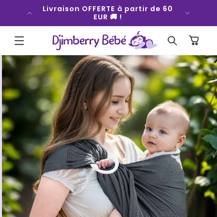
ET
fort qui
Livraison OFFERTE à partir de 60
Bouger
PASSER
 💜
EUR 🚚 !
AU
CONTENU
Panier
PASSER AUX
INFORMATIONS
PRODUITS