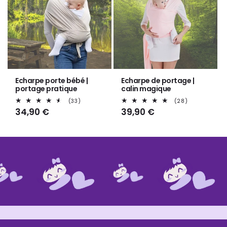
Echarpe porte bébé |
Echarpe de portage |
portage pratique
calin magique
33
28
(33)
(28)
total
total
Prix
34,90 €
Prix
39,90 €
des
des
habituel
habituel
critiques
critiques