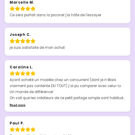
Marcelle M.
Ce sera parfait dans la piscine! j'ai hâte de l'essayer
Joseph C.
je suis satisfaite de mon achat
Caroline L.
Ayant acheté un modèle chez un concurrent (dont je n’étais 
vraiment pas contente DU TOUT) j’ai pu comparer avec celui-ci..

Un monde de différence!

On voit que les créateurs de ce petit portage simple sont habitués 
à ce qu’ils font et ont réfléchi l’écharpe pour qu’elle soit adaptée à 
Read more
toutes les morphologies..

Pas de points de pression mal placés pour bébé, facile 
d’utilisation, adaptable!

Paul P.
Elle est parfaite, je vais la prendre en couleur pour pouvoir jongler 
les styles!
