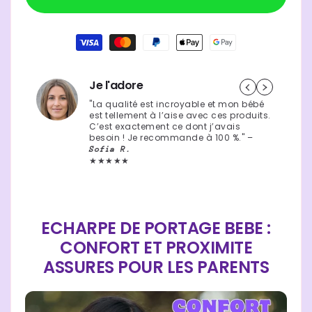
bébé
bébé
|
|
39,90 €
Prix
Moyens
complice
complice
de
essentiel
essentiel
habituel
paiement
Je l'adore
"La qualité est incroyable et mon bébé
est tellement à l’aise avec ces produits.
C’est exactement ce dont j’avais
besoin ! Je recommande à 100 %." –
Sofia R.
★★★★★
ECHARPE DE PORTAGE BEBE :
CONFORT ET PROXIMITE
ASSURES POUR LES PARENTS