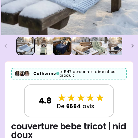
et 547 personnes aiment ce
Catherine
produit
☆
★
☆
★
☆
★
☆
★
☆
★
4.8
De
6664
avis
couverture bebe tricot | nid
doux