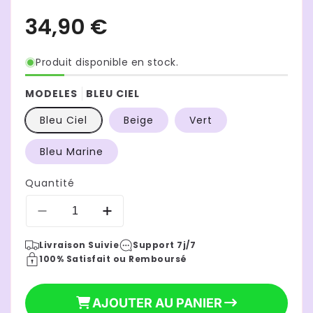
Produit disponible en stock.
MODELES
BLEU CIEL
Bleu Ciel
Beige
Vert
Bleu Marine
Quantité
Réduire
Augmenter
la
la
Livraison Suivie
Support 7j/7
quantité
quantité
100% Satisfait ou Remboursé
de
de
couverture
couverture
bebe
bebe
34,90 €
Prix
AJOUTER AU PANIER
tricot
tricot