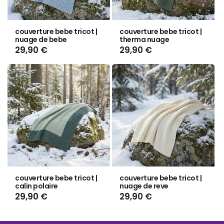
Γ
couverture bebe tricot |
couverture bebe tricot |
nuage de bebe
therma nuage
Prix
29,90 €
Prix
29,90 €
habituel
habituel
couverture bebe tricot |
couverture bebe tricot |
calin polaire
nuage de reve
Prix
29,90 €
Prix
29,90 €
habituel
habituel