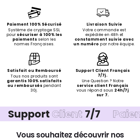
Paiement 100% Sécurisé
Livraison Suivie
Système de cryptage SSL
Votre commande est
pour
sécuriser à 100% les
expédiée en 48h et
paiements
selon les
constamment suivie avec
normes Françaises.
un numéro
par notre équipe.
Satisfait ou Remboursé
Support Client Français
7/7j.
Tous nos produits sont
garantis 100% satisfaits
Une Question ? Notre
ou remboursés
pendant
service client Français
30j.
vous répond sous
24h/7j
sur 7.
pport
Client
7/7
Paiement
Vous souhaitez découvrir nos