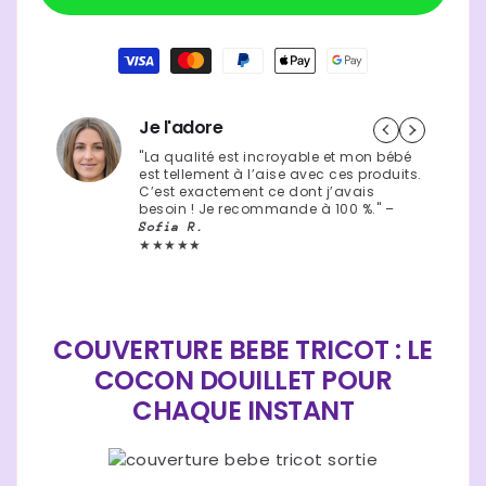
|
|
habituel
nid
nid
Moyens
doux
doux
de
paiement
Je l'adore
"La qualité est incroyable et mon bébé
est tellement à l’aise avec ces produits.
C’est exactement ce dont j’avais
besoin ! Je recommande à 100 %." –
Sofia R.
★★★★★
COUVERTURE BEBE TRICOT : LE
COCON DOUILLET POUR
CHAQUE INSTANT