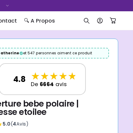
ontact
🔍 A Propos
Connexion
Panier
atherine
et 547 personnes aiment ce produit
☆
★
☆
★
☆
★
☆
★
☆
★
4.8
De
6664
avis
rture bebe polaire |
esse etoilee
★
5.0
(
4
Avis
)