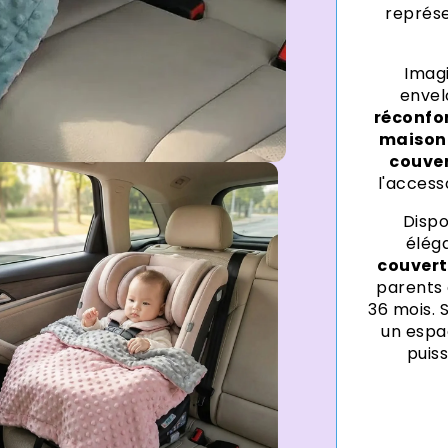
représ
Imag
envel
réconfo
maison
couver
l'access
Dispo
éléga
couvert
parents 
36 mois. 
un espa
puiss