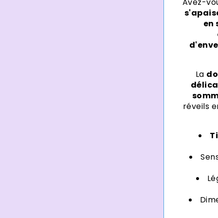
Avez-vo
s'apai
en 
d'env
La
do
délic
somm
réveils 
T
Sens
Lé
Dim