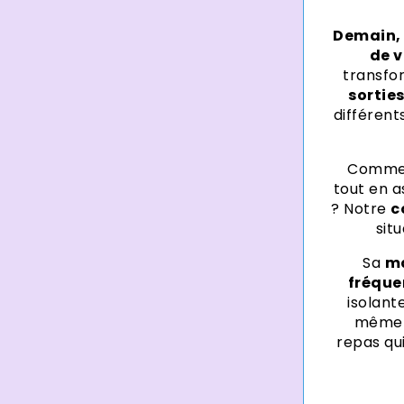
Demain, e
de 
transfo
sortie
différen
Comm
tout en a
? Notre
c
sit
Sa
ma
fréque
isolant
même a
repas qu