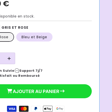
isponible en stock.
GRIS ET ROSE
 Rose
Bleu et Beige
34,90 €
Prix
habituel
e
Augmenter
la
n Suivie
Support 7j/7
é
quantité
tisfait ou Remboursé
de
ture
couverture
bebe
AJOUTER AU PANIER
polaire
|
sse
tendresse
etoilee