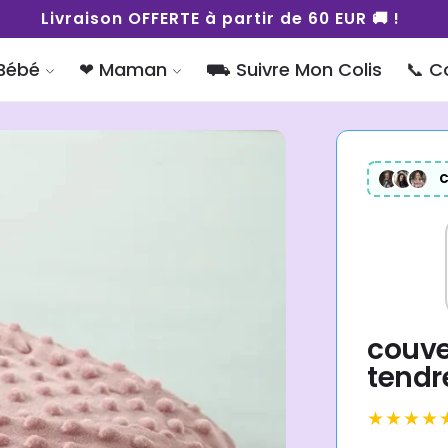
Bouger librement, bébé bien installé
Bébé
❤︎ Maman
⛟ Suivre Mon Colis
📞 C
C
couve
tendr
★★★★