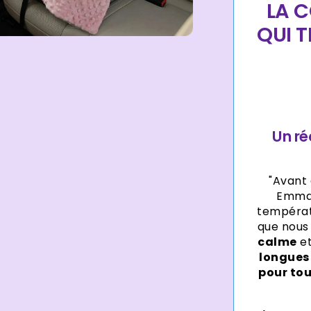
LA C
QUI 
Un ré
"Avant 
Emma 
températu
que nous
calme
e
longues
pour tou