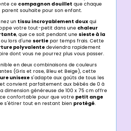
ente ce
compagnon douillet
que chaque
parent souhaite pour son enfant.
inez un
tissu incroyablement doux
qui
oppe votre tout-petit dans une
chaleur
rtante
, que ce soit pendant une
sieste à la
ou lors d'une
sortie
par temps frais. Cette
ture polyvalente
deviendra rapidement
oire dont vous ne pourrez plus vous passer.
nible en deux combinaisons de couleurs
ntes (Gris et rose, Bleu et Beige), cette
ure unisexe
s'adapte aux goûts de tous les
et convient parfaitement aux bébés de 0 à
Sa dimension généreuse de 100 x 75 cm offre
ce confortable pour que votre
petit ange
e s'étirer tout en restant bien
protégé
.