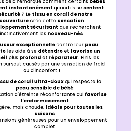
us déjà remarqué comment certains
bébés
sent instantanément
quand ils se
sentent
sécurité
? Le
tissu en corail de notre
couverture
crée cette
sensation
eloppement sécurisant
que recherchent
instinctivement les
nouveau-nés
.
uceur exceptionnelle
contre leur
peau
ate
les aide à se
détendre
et
favorise un
eil
plus
profond
et
réparateur
. Finis les
en sursaut causés par une sensation de froid
ou d'inconfort !
issu de corail ultra-doux
qui respecte la
peau sensible de bébé
ation d'étreinte réconfortante qui
favorise
l'endormissement
gère, mais chaude,
idéale pour toutes les
saisons
ensions généreuses pour un enveloppement
complet