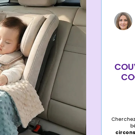
de
paiement
COUV
CO
Cherchez
b
circon