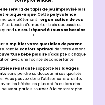
votre promenade.
lle servira de tapis de jeu improvisé lors
votre pique-nique
. Cette
polyvalence
rme complètement l'
organisation de vos
s
. Plus besoin d'emporter trois accessoires
ts quand
un seul répond à tous vos besoins
!
ent
simplifier votre quotidien de parent
ssurant le
confort optimal
de votre enfant
ouverture bébé polaire
s'
adapte
à chaque
uation avec une facilité déconcertante.
tière résistante
supporte les
lavages
nts
sans perdre sa douceur ni ses qualités
es. Vous pouvez donc l'utiliser sans crainte,
vec les bébés les plus actifs ou lors des
i peuvent parfois tourner à la catastrophe !