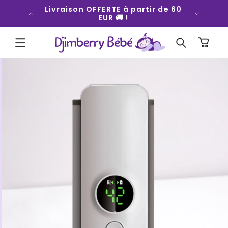
ET
fort qui
Livraison OFFERTE à partir de 60
Bouger
PASSER
 💜
EUR 🚚 !
AU
CONTENU
Panier
PASSER AUX
INFORMATIONS
PRODUITS