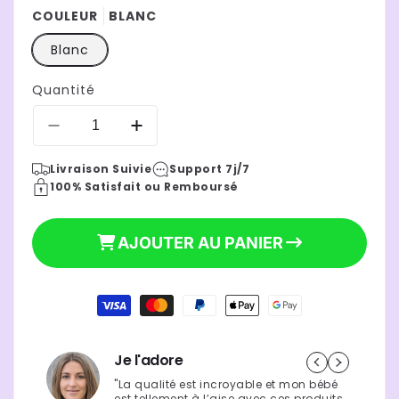
COULEUR
BLANC
Blanc
Quantité
Réduire
Augmenter
la
la
Livraison Suivie
Support 7j/7
quantité
quantité
100% Satisfait ou Remboursé
de
de
chauffe-
chauffe-
49,90 €
biberon
biberon
Prix
AJOUTER AU PANIER
portable
portable
sans
sans
habituel
fil
fil
Moyens
|
|
de
tetine
tetine
paiement
au
au
chaud
chaud
Je l'adore
"La qualité est incroyable et mon bébé
est tellement à l’aise avec ces produits.