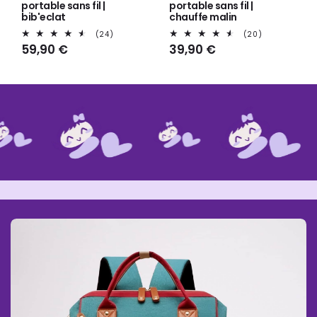
portable sans fil |
portable sans fil |
bib'eclat
chauffe malin
24
20
(24)
(20)
total
total
Prix
59,90 €
Prix
39,90 €
des
des
habituel
habituel
critiques
critiques