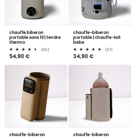
Γ
chauffe biberon
chauffe-biberon
portable sans fil | tendre
portable | chauffe-lait
thermo
bebe
30
27
(30)
(27)
total
total
Prix
54,90 €
Prix
34,90 €
des
des
habituel
habituel
critiques
critiques
chauffe-biberon
chauffe-biberon