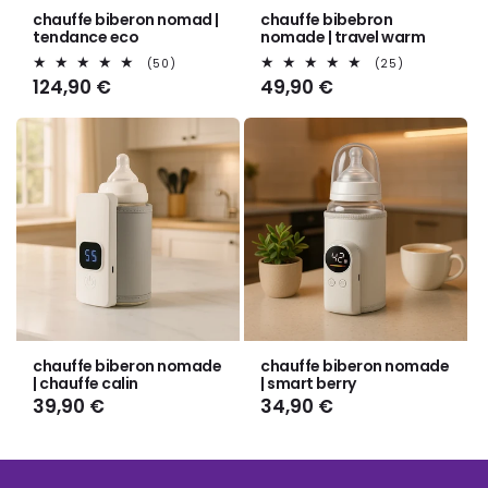
Γ
chauffe biberon nomad |
chauffe bibebron
tendance eco
nomade | travel warm
50
25
(50)
(25)
total
total
Prix
124,90 €
Prix
49,90 €
des
des
habituel
habituel
critiques
critiques
chauffe biberon nomade
chauffe biberon nomade
| chauffe calin
| smart berry
Prix
39,90 €
Prix
34,90 €
habituel
habituel