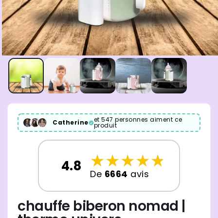
et 547 personnes aiment ce
Catherine
produit
☆
★
☆
★
☆
★
☆
★
☆
★
4.8
De
6664
avis
chauffe biberon nomad |