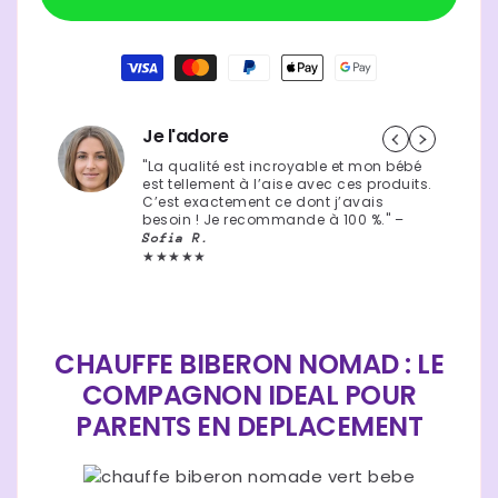
|
|
thermo
thermo
44,90 €
Prix
Moyens
univers
univers
de
habituel
paiement
Je l'adore
"La qualité est incroyable et mon bébé
est tellement à l’aise avec ces produits.
C’est exactement ce dont j’avais
besoin ! Je recommande à 100 %." –
Sofia R.
★★★★★
CHAUFFE BIBERON NOMAD : LE
COMPAGNON IDEAL POUR
PARENTS EN DEPLACEMENT