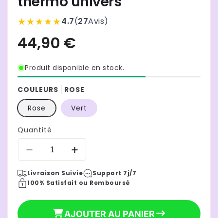
thermo univers
★★★★★
4.7
(
27
Avis
)
Produit disponible en stock.
COULEURS
ROSE
Rose
Vert
Quantité
Réduire
Augmenter
la
la
Livraison Suivie
Support 7j/7
quantité
quantité
100% Satisfait ou Remboursé
de
de
chauffe
chauffe
biberon
biberon
AJOUTER AU PANIER
nomad
nomad