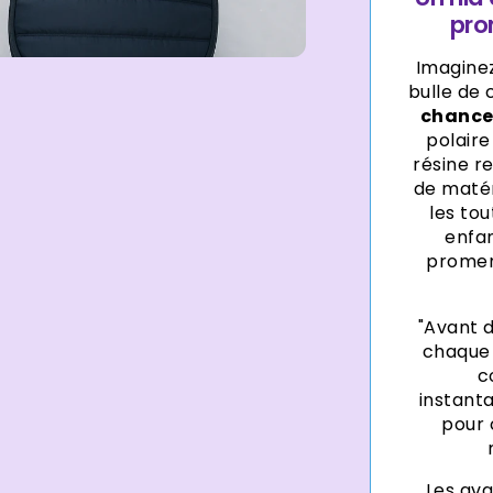
pro
Imaginez
bulle de 
chance
polair
résine r
de matér
les to
enfa
promen
"Avant 
chaque s
c
instant
pour 
Les av