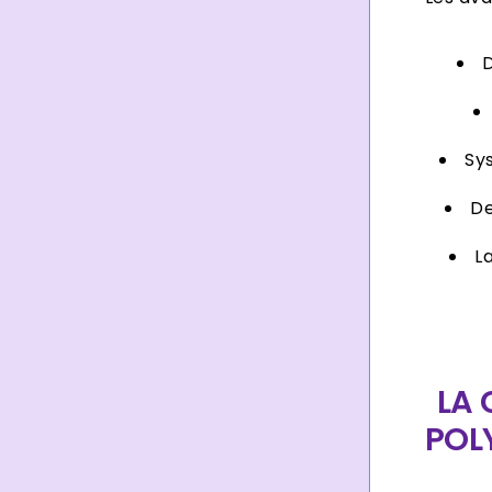
D
Sy
De
L
LA 
POL