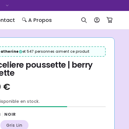
Bouger librement, bébé bien installé
ontact
🔍 A Propos
Connexion
Panier
atherine
et 547 personnes aiment ce produit
eliere poussette | berry
ette
isponible en stock.
S
NOIR
39,90 €
Prix
Gris Lin