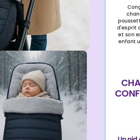
Conç
chanc
poussett
d'esprit
et son e
enfant 
CHA
CONF
Un nid