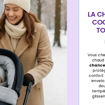
LA C
COC
TO
Vous che
chaud 
chance
protég
confort
envelo
dou
tempér
glisse