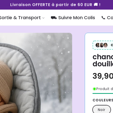
Livraison OFFERTE à partir de 60 EUR 🚚 !
Sortie & Transport
⛟ Suivre Mon Colis
📞 C
C
chanc
douill
Produit d
COULEUR
Noir