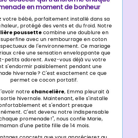
Γ
menade en moment de bonheur
 votre bébé, parfaitement installé dans sa
chaleur, protégé des vents et du froid. Notre
lière poussette
combine une doublure en
e superfine avec un rembourrage en coton
espectueux de l'environnement. Ce mariage
iaux crée une sensation enveloppante que
ut-petits adorent. Avez-vous déjà vu votre
nt s'endormir paisiblement pendant une
ade hivernale ? C'est exactement ce que
permet ce cocon portatif.
d'avoir notre
chancelière
, Emma pleurait à
ortie hivernale. Maintenant, elle s'installe
onfortablement et s'endort presque
anément. C'est devenu notre indispensable
chaque promenade !", nous confie Marie,
maman d'une petite fille de 14 mois.
antages concrets que vous apprécierez au