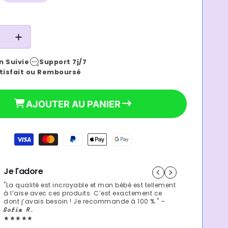
habituel
e
Augmenter
la
n Suivie
Support 7j/7
é
quantité
tisfait ou Remboursé
de
liere
chanceliere
tte
poussette
AJOUTER AU PANIER
|
berry
te
douillette
Je l'adore
"La qualité est incroyable et mon bébé est tellement
à l’aise avec ces produits. C’est exactement ce
dont j’avais besoin ! Je recommande à 100 %." –
Sofia R.
★★★★★