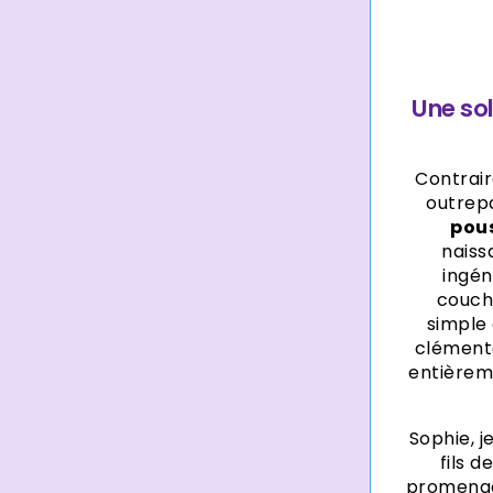
Une so
Contrai
outrep
pou
naiss
ingén
couch
simple 
clémente
entièrem
Sophie, j
fils d
promenad