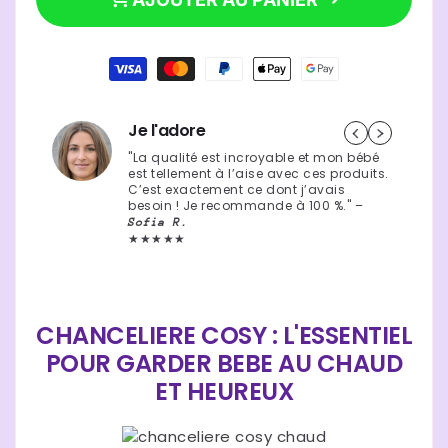
59,90 €
Prix
|
|
neige
neige
habituel
berry
berry
Moyens
de
paiement
Je l'adore
"La qualité est incroyable et mon bébé
est tellement à l’aise avec ces produits.
C’est exactement ce dont j’avais
besoin ! Je recommande à 100 %." –
Sofia R.
★★★★★
CHANCELIERE COSY : L'ESSENTIEL
POUR GARDER BEBE AU CHAUD
ET HEUREUX