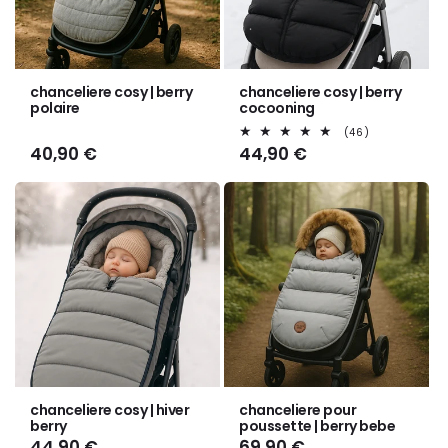
chanceliere cosy | berry
chanceliere cosy | berry
polaire
cocooning
46
(46)
total
Prix
40,90 €
Prix
44,90 €
des
habituel
habituel
critiques
chanceliere cosy | hiver
chanceliere pour
berry
poussette | berry bebe
Prix
44,90 €
Prix
69,90 €