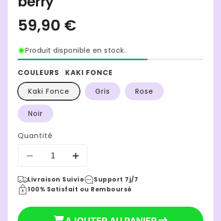
berry
Produit disponible en stock.
COULEURS
KAKI FONCE
Kaki Fonce
Gris
Rose
Noir
Quantité
Réduire
Augmenter
la
la
Livraison Suivie
Support 7j/7
quantité
quantité
100% Satisfait ou Remboursé
de
de
chanceliere
chanceliere
cosy
cosy
AJOUTER AU PANIER