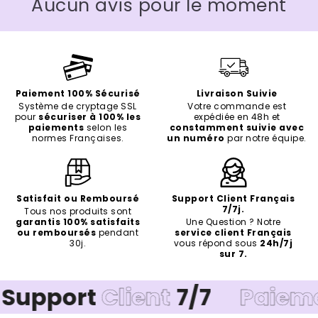
Aucun avis pour le moment
Paiement 100% Sécurisé
Livraison Suivie
Système de cryptage SSL
Votre commande est
pour
sécuriser à 100% les
expédiée en 48h et
paiements
selon les
constamment suivie avec
normes Françaises.
un numéro
par notre équipe.
Satisfait ou Remboursé
Support Client Français
7/7j.
Tous nos produits sont
garantis 100% satisfaits
Une Question ? Notre
ou remboursés
pendant
service client Français
30j.
vous répond sous
24h/7j
sur 7.
ort
Client
7/7
Paiement
Sé