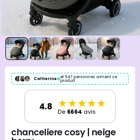
et 547 personnes aiment ce
Catherine
produit
☆
★
☆
★
☆
★
☆
★
☆
★
4.8
De
6664
avis
chanceliere cosy | neige