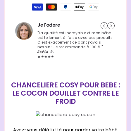
40,90 €
Prix
Moyens
habituel
de
paiement
Je l'adore
"La qualité est incroyable et mon bébé
est tellement à l’aise avec ces produits.
C’est exactement ce dont j’avais
besoin ! Je recommande à 100 %." –
Sofia R.
★★★★★
CHANCELIERE COSY POUR BEBE :
LE COCON DOUILLET CONTRE LE
FROID
Avez-vous déjà lutté pour garder votre bébé