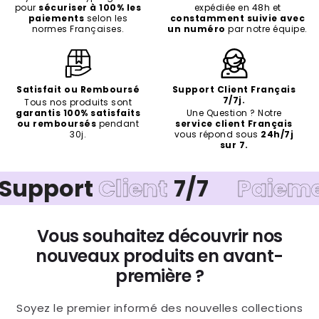
pour
sécuriser à 100% les
expédiée en 48h et
paiements
selon les
constamment suivie avec
normes Françaises.
un numéro
par notre équipe.
Satisfait ou Remboursé
Support Client Français
7/7j.
Tous nos produits sont
garantis 100% satisfaits
Une Question ? Notre
ou remboursés
pendant
service client Français
30j.
vous répond sous
24h/7j
sur 7.
ort
Client
7/7
Paiement
Sé
Vous souhaitez découvrir nos
nouveaux produits en avant-
première ?
Soyez le premier informé des nouvelles collections