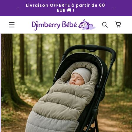
ET
fort qui
Livraison OFFERTE à partir de 60
Bouger
PASSER
 💜
EUR 🚚 !
AU
CONTENU
Panier
PASSER AUX
INFORMATIONS
PRODUITS