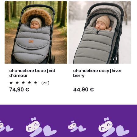
chanceliere bebe | nid
chanceliere cosy | hiver
d'amour
berry
25
(25)
total
Prix
74,90 €
Prix
44,90 €
des
habituel
habituel
critiques