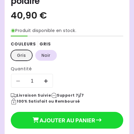
polaire
Produit disponible en stock.
COULEURS
GRIS
Gris
Noir
Quantité
Réduire
Augmenter
la
la
Livraison Suivie
Support 7j/7
quantité
quantité
100% Satisfait ou Remboursé
de
de
chanceliere
chanceliere
cosy
cosy
AJOUTER AU PANIER
|
|
berry
berry
polaire
polaire