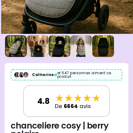
et 547 personnes aiment ce
Catherine
produit
☆
★
☆
★
☆
★
☆
★
☆
★
4.8
De
6664
avis
chanceliere cosy | berry