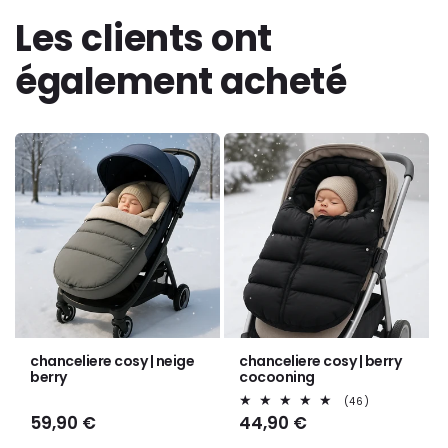
Les clients ont
également acheté
chanceliere cosy | neige
chanceliere cosy | berry
berry
cocooning
46
(46)
total
Prix
59,90 €
Prix
44,90 €
des
habituel
habituel
critiques