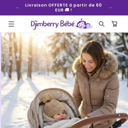
ET
fort qui
Livraison OFFERTE à partir de 60
PASSER
 💜
EUR 🚚 !
AU
CONTENU
Panier
PASSER AUX
INFORMATIONS
PRODUITS