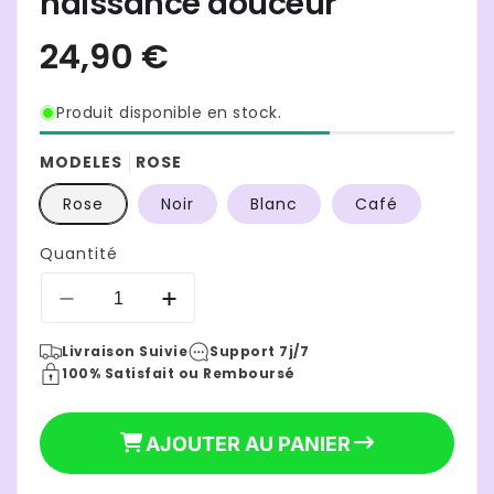
naissance douceur
Produit disponible en stock.
MODELES
ROSE
Rose
Noir
Blanc
Café
Quantité
Réduire
Augmenter
la
la
Livraison Suivie
Support 7j/7
quantité
quantité
100% Satisfait ou Remboursé
de
de
bonnet
bonnet
bebe
bebe
AJOUTER AU PANIER
au
au
crochet
crochet
|
|