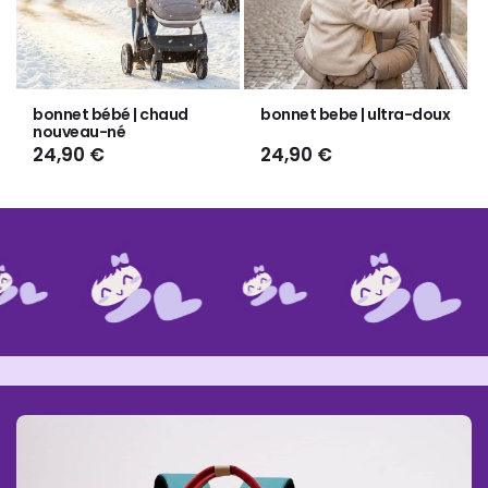
Γ
bonnet bébé | chaud
bonnet bebe | ultra-doux
nouveau-né
Prix
24,90 €
Prix
24,90 €
habituel
habituel