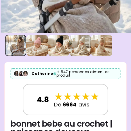
et 547 personnes aiment ce
Catherine
produit
☆
★
☆
★
☆
★
☆
★
☆
★
4.8
De
6664
avis
bonnet bebe au crochet |