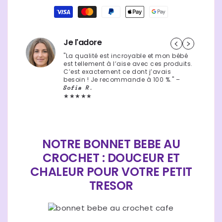
24,90 €
Prix
Moyens
naissance
naissance
habituel
de
douceur
douceur
paiement
Je l'adore
"La qualité est incroyable et mon bébé
est tellement à l’aise avec ces produits.
C’est exactement ce dont j’avais
besoin ! Je recommande à 100 %." –
Sofia R.
★★★★★
NOTRE BONNET BEBE AU
CROCHET : DOUCEUR ET
CHALEUR POUR VOTRE PETIT
TRESOR